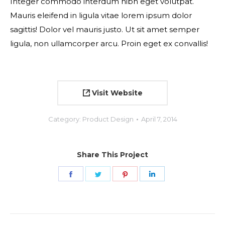
Integer commodo interdum nibh eget volutpat.
Mauris eleifend in ligula vitae lorem ipsum dolor
sagittis! Dolor vel mauris justo. Ut sit amet semper
ligula, non ullamcorper arcu. Proin eget ex convallis!
Visit Website
Category:
Product Design
April 7, 2014
Share This Project
Share
Share
Share
Share
on
on
on
on
Facebook
Twitter
Pinterest
LinkedIn
Project