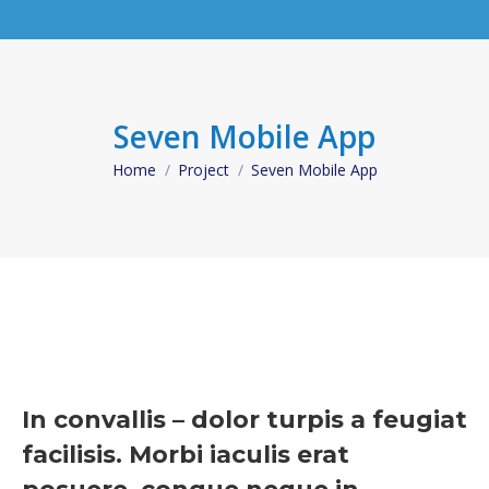
Seven Mobile App
Home
Project
Seven Mobile App
You are here:
In convallis – dolor turpis a feugiat
facilisis. Morbi iaculis erat